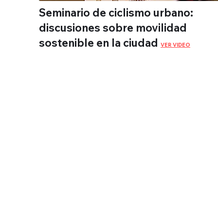
Seminario de ciclismo urbano:
discusiones sobre movilidad
sostenible en la ciudad
VER VIDEO