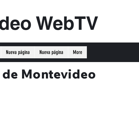
ideo WebTV
Nueva página
Nueva página
More
o de Montevideo