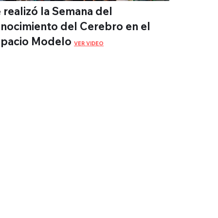
 realizó la Semana del
nocimiento del Cerebro en el
spacio Modelo
VER VIDEO