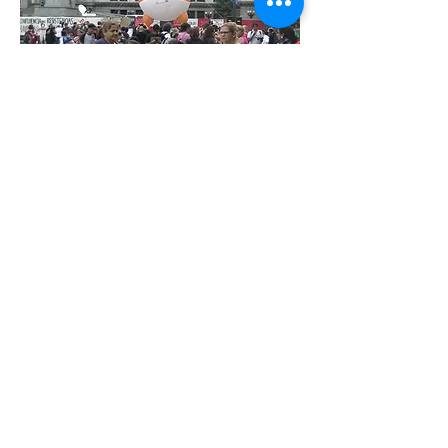
Masiva movilización contra la
cumbre del G 2O que se
desarrolla en Buenos Aires
VER
VIDEO
©2022 par Montevideo WebTV