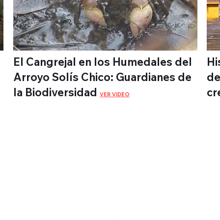
El Cangrejal en los Humedales del
Hi
a
Arroyo Solís Chico: Guardianes de
de
la Biodiversidad
cr
VER VIDEO
WebTV de
Montevideo