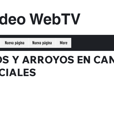
ideo WebTV
Nueva página
Nueva página
More
OS Y ARROYOS EN CA
CIALES