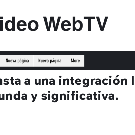
ideo WebTV
Nueva página
Nueva página
More
sta a una integración 
nda y significativa.