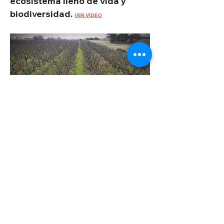
ecosistema lleno de vida y
biodiversidad.
VER VIDEO
Griselda, es una pequeña
productora rural que se
enfrentó a la sequía
VER VIDEO
©2022 par Montevideo WebTV