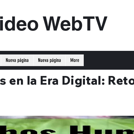
ideo WebTV
Nueva página
Nueva página
More
n la Era Digital: Reto