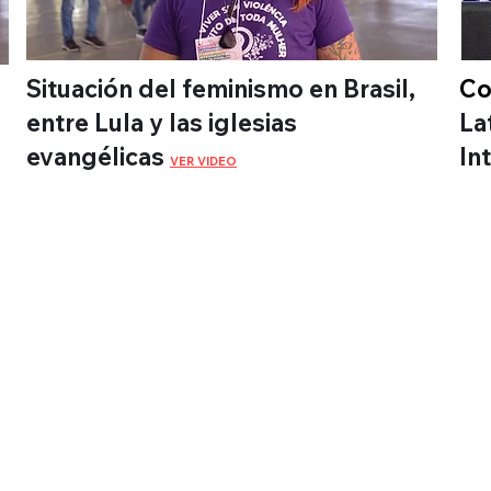
Situación del feminismo en Brasil,
Co
entre Lula y las iglesias
La
evangélicas
In
VER VIDEO
WebTV de
Montevideo
©2022 par Montevideo WebTV