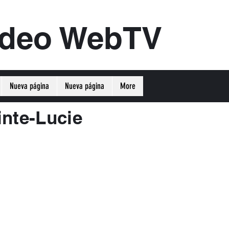
ideo WebTV
Nueva página
Nueva página
More
nte-Lucie