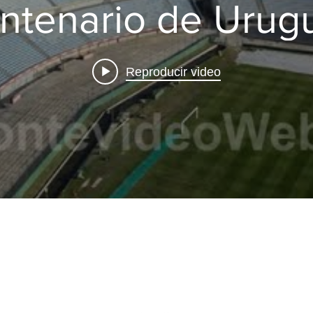
ntenario de Urug
ial2030 #worldc
Reproducir video
Montevideo
WebTV