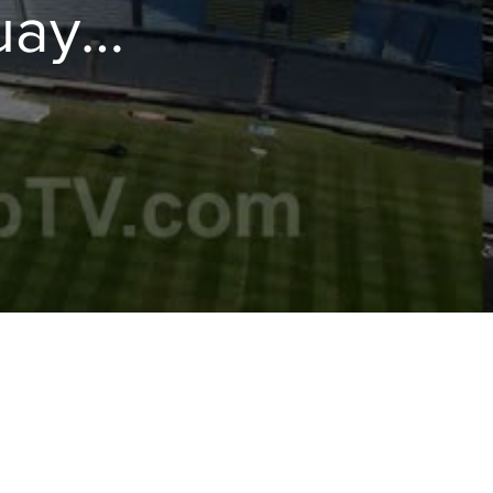
uay
up2030