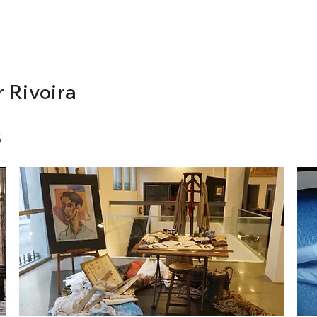
r Rivoira
S