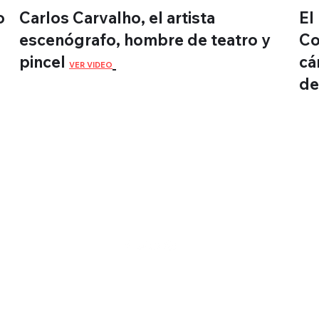
o
Carlos Carvalho, el artista
El
escenógrafo, hombre de teatro y
Co
pi
ncel
cá
VER VIDEO
de
Montevideo
WebTV
©2013-2026
Montevideo WebTV