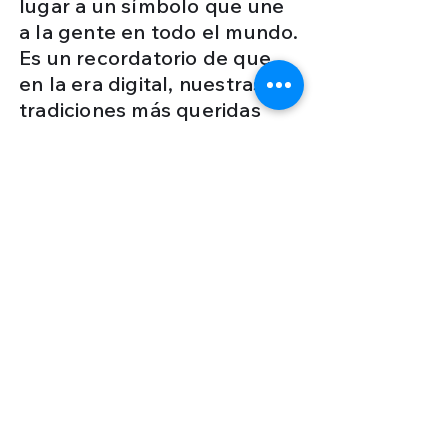
lugar a un símbolo que une
a la gente en todo el mundo.
Es un recordatorio de que,
en la era digital, nuestras
tradiciones más queridas
pueden encontrar un lugar
entre los códigos binarios y
las pantallas táctiles.
Santiago y su equipo han
logrado lo que muy pocos
pueden afirmar: crear un
símbolo que trasciende las
fronteras y celebra nuestra
rica herencia cultural.
VIDEOS RELACIONADOS