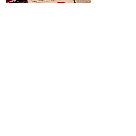
Seminario de ciclismo urbano:
discusiones sobre movilidad
sostenible en la ciudad
VER VIDEO
Recordamos el devastador
temporal de 2005 en