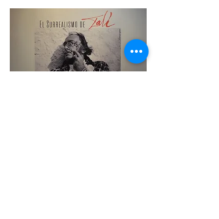
Muestra de la primera etapa
de Salvador Dalí en Buenos
Aires, incluye esculturas.
VER
VIDEO
©
2013-2026
Montevideo WebTV