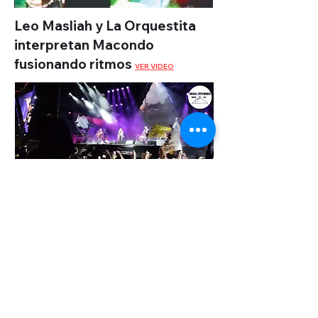
Leo Masliah y La Orquestita
interpretan Macondo
fusionando ritmos
VER VIDEO
Canelones Suena Bien convocó
a decenas de miles de
personas en el Parque
Roosevelt
VER VIDEO