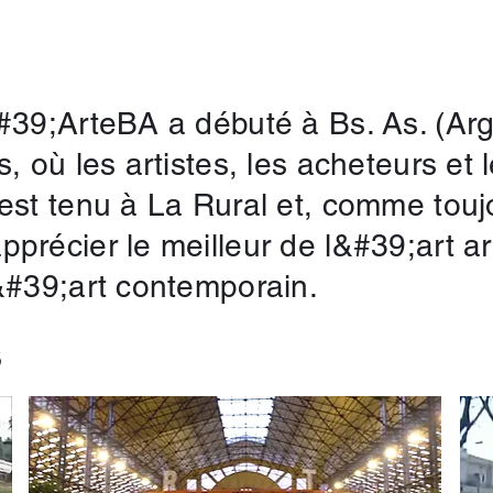
#39;ArteBA a débuté à Bs. As. (Arg
, où les artistes, les acheteurs et 
est tenu à La Rural et, comme touj
récier le meilleur de l&#39;art arg
l&#39;art contemporain.
S