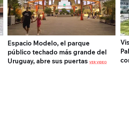
Vis
Espacio Modelo, el parque
Pa
público techado más grande del
co
Uruguay, abre sus puertas
VER VIDEO
WebTV de
Montevideo