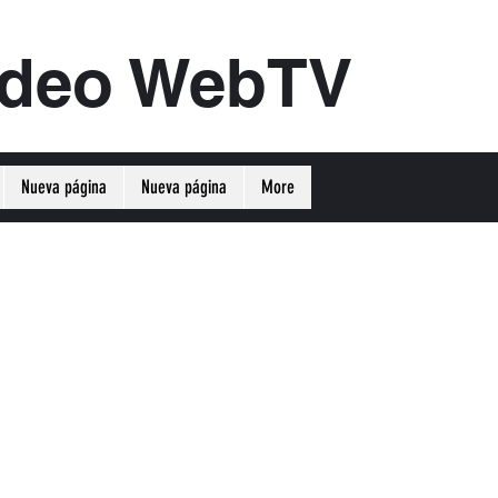
ideo WebTV
Nueva página
Nueva página
More