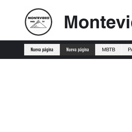
Montev
Nueva página
Nueva página
МВТВ
Р