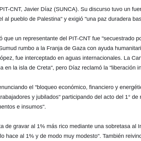
l PIT-CNT, Javier Díaz (SUNCA). Su discurso tuvo un fuer
el al pueblo de Palestina" y exigió "una paz duradera ba
 que un representante del PIT-CNT fue "secuestrado por
l Sumud rumbo a la Franja de Gaza con ayuda humanitaria.
López, fue interceptado en aguas internacionales. La Can
a en la isla de Creta", pero Díaz reclamó la "liberación i
nunciando el "bloqueo económico, financiero y energéti
bajadores y jubilados" participando del acto del 1° de 
mentos e insumos".
sta de gravar al 1% más rico mediante una sobretasa al
lo lo hace al 1% y de modo muy modesto". También reivin