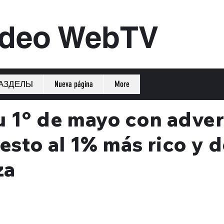
ideo WebTV
АЗДЕЛЫ
Nueva página
More
u 1° de mayo con adver
esto al 1% más rico y 
za