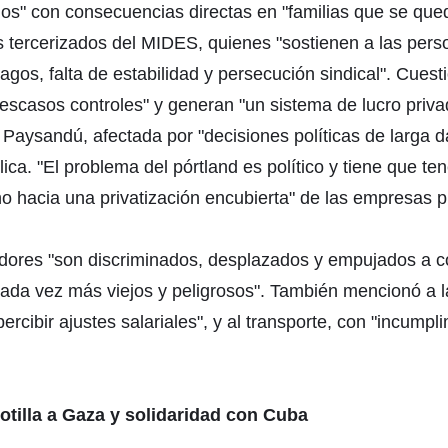
idos" con consecuencias directas en "familias que se que
s tercerizados del MIDES, quienes "sostienen a las pers
agos, falta de estabilidad y persecución sindical". Cuest
escasos controles" y generan "un sistema de lucro privad
en Paysandú, afectada por "decisiones políticas de larga d
ca. "El problema del pórtland es político y tiene que tene
ino hacia una privatización encubierta" de las empresas p
adores "son discriminados, desplazados y empujados a c
 cada vez más viejos y peligrosos". También mencionó a l
rcibir ajustes salariales", y al transporte, con "incumpl
otilla a Gaza y solidaridad con Cuba