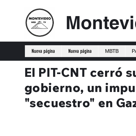
Montev
Nueva página
Nueva página
МВТВ
Р
El PIT-CNT cerró s
gobierno, un impu
"secuestro" en Ga