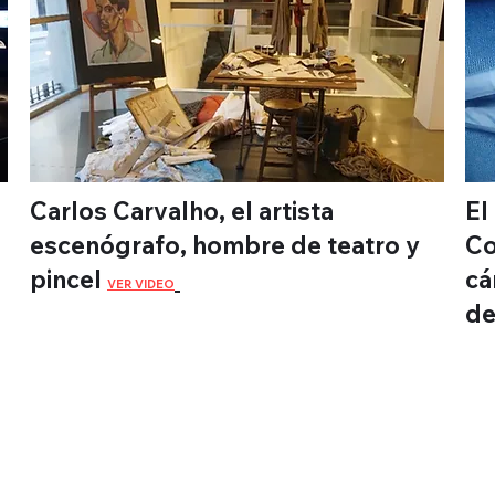
Carlos Carvalho, el artista
El
escenógrafo, hombre de teatro y
Co
pi
ncel
cá
VER VIDEO
de
Веб-
телевидение
Монтевидео