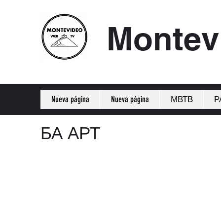
Montev
Nueva página
Nueva página
МВТВ
Р
БА АРТ