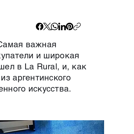
. Самая важная
купатели и широкая
л в La Rural, и, как
из аргентинского
нного искусства.