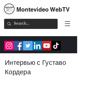
Montevideo WebTV
Интервью с Густаво
Кордера