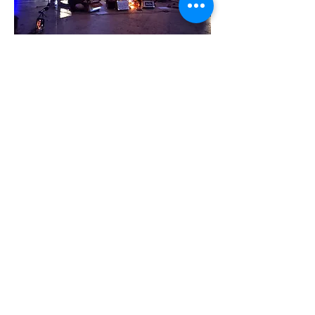
Sindicato del Drone una
experiencia musical que
explora nuevos límites
sonoros.
VER VIDEO
© 2022 Монтевидео WebTV