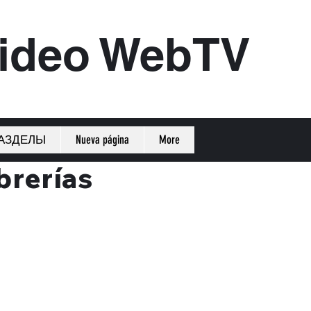
ideo WebTV
АЗДЕЛЫ
Nueva página
More
brerías