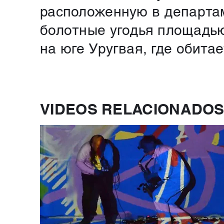
расположенную в департам
болотные угодья площадью
на юге Уругвая, где обит
VIDEOS RELACIONADO