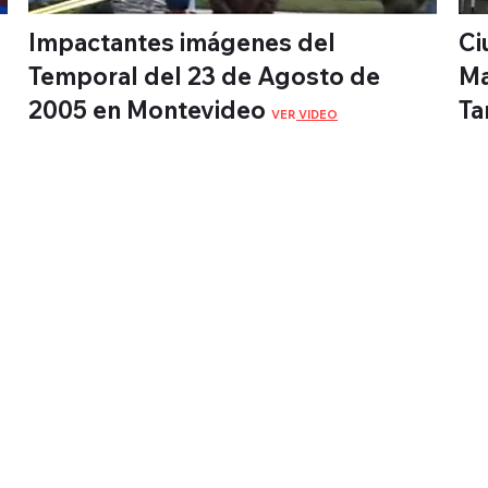
Im
p
actantes imágenes del
Ci
Temporal del 23 de Agosto de
Ma
2005 en Montevideo
Ta
VER
VIDEO
Веб-
телевидение
Монтевидео
© 2022 Монтевидео WebTV