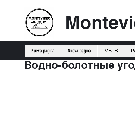
Montev
Nueva página
Nueva página
МВТВ
Р
Водно-болотные уг