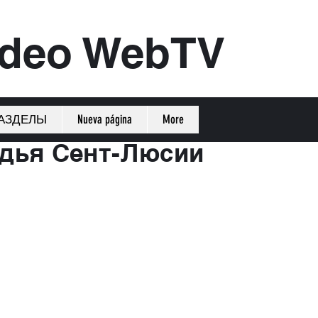
ideo WebTV
АЗДЕЛЫ
Nueva página
More
одья Сент-Люсии