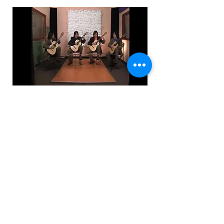
Sergio Fernández
interpretando
individualmente Talismán 7,
obra para cuatro guitarras
VER
VIDEO
© 2022 Монтевидео WebTV