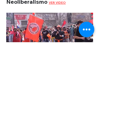
Neoliberalismo
VER VIDEO
Marcha de COFE: Trabajadores
estatales marchan reclamando
mejoras laborales
VER VIDEO
© 2022 Монтевидео WebTV