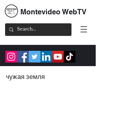
Montevideo WebTV
чужая земля