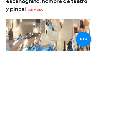
escenógrafo, hombre de teatro
y
pi
ncel
VER VIDEO
ARTE BA la Muestra de
Arte contemporáneo más
importante de Argentina
VER
VIDEO
© 2022 Монтевидео WebTV