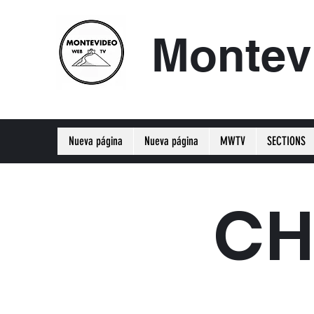
Montev
Nueva página
Nueva página
MWTV
SECTIONS
CH