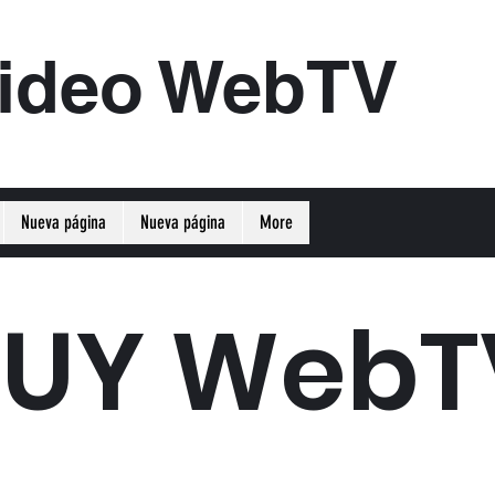
ideo WebTV
Nueva página
Nueva página
More
UY WebT