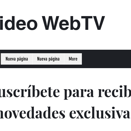
ideo WebTV
Nueva página
Nueva página
More
uscríbete para recib
novedades exclusiva