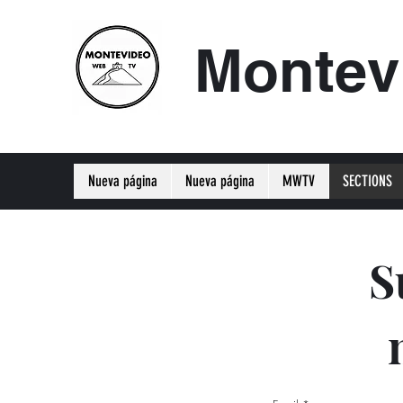
Montev
Nueva página
Nueva página
MWTV
SECTIONS
S