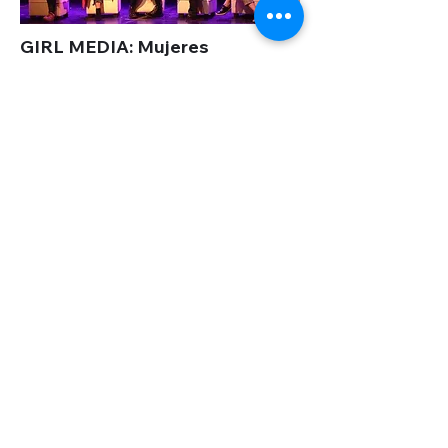
GIRL MEDIA: Mujeres
periodistas debaten sobre
feminismo y nuevas
tecnologías.
VER VIDEO
Turismo 36o: Un evento con lo
mejor del turismo regional y sus
propuestas innovadoras.
VER VIDEO
Suscríbete para recibir