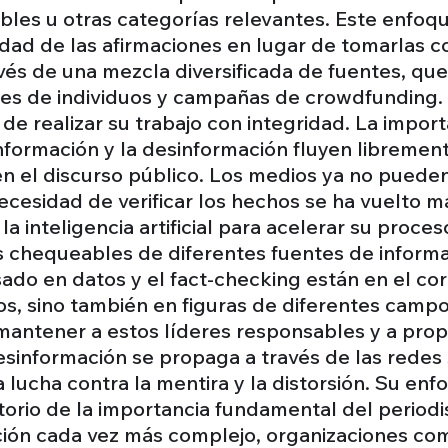
ibles u otras categorías relevantes. Este enfo
dad de las afirmaciones en lugar de tomarlas c
vés de una mezcla diversificada de fuentes, que
es de individuos y campañas de crowdfunding. 
de realizar su trabajo con integridad. La import
información y la desinformación fluyen libreme
en el discurso público. Los medios ya no puede
 necesidad de verificar los hechos se ha vuelto
a inteligencia artificial para acelerar su proce
es chequeables de diferentes fuentes de informa
asado en datos y el fact-checking están en el c
cos, sino también en figuras de diferentes campo
antener a estos líderes responsables y a propo
desinformación se propaga a través de las redes
la lucha contra la mentira y la distorsión. Su 
torio de la importancia fundamental del period
ción cada vez más complejo, organizaciones 