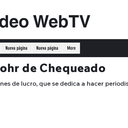
ideo WebTV
Nueva página
Nueva página
More
 Sohr de Chequeado
nes de lucro, que se dedica a hacer period