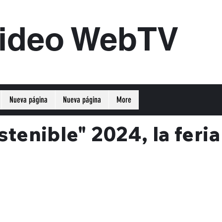
ideo WebTV
Nueva página
Nueva página
More
tenible" 2024, la feri