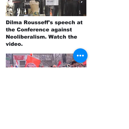
Dilma Rousseff's speech at
the Conference against
Neoliberalism. Watch the
video.
COFE March: State workers
march demanding labor
improvements. WATCH
VIDEO