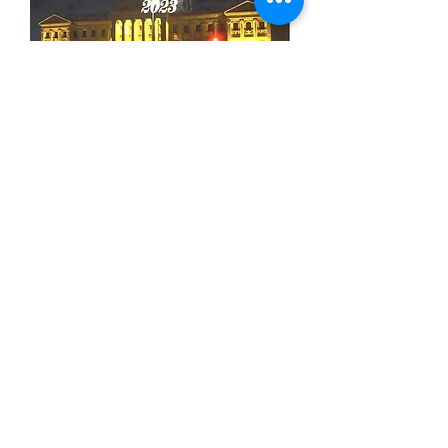
Marcha de la Diversidad 2023,
la multitudinaria celebración
tomó las calles nuevamente
VER
VIDEO
©2022 by Montevideo WebTV