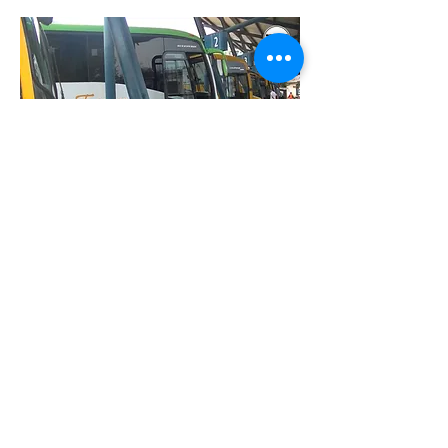
Terminal de Omnibus de Tres
Cruces, el epicentro del turismo
interno en Uruguay.
VER VIDEO
©2022 by Montevideo WebTV