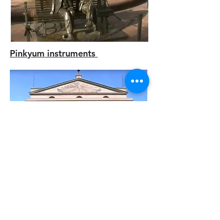
Pinkyum instruments
La Ciudad Vieja de Montevideo
una cita obligada para conocer
los orígenes de la ciudad.
VER
VIDEO