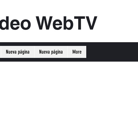
ideo WebTV
Nueva página
Nueva página
More