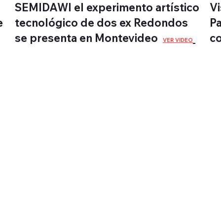
SEMIDAWI el experimento artístico
Vi
e
tecnológico de dos ex Redondos
Pa
se presenta en Montevideo
c
VER VIDEO
WebTV de
Montevideo
©2022 par Montevideo WebTV