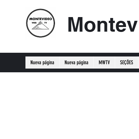
Montev
Nueva página
Nueva página
MWTV
SEÇÕES