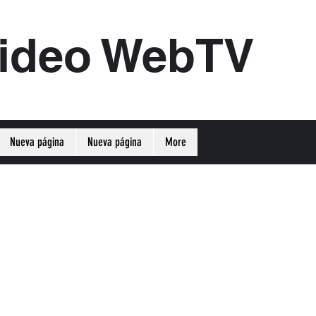
ideo WebTV
Nueva página
Nueva página
More