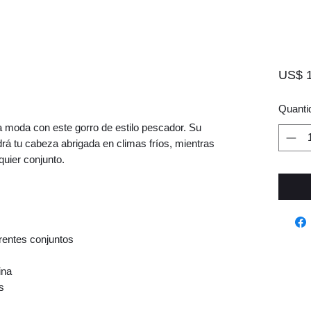
US$ 1
Quanti
 moda con este gorro de estilo pescador. Su 
á tu cabeza abrigada en climas fríos, mientras 
quier conjunto. 
erentes conjuntos
ina
s