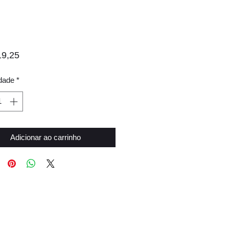
Preço
9,25
dade
*
Adicionar ao carrinho