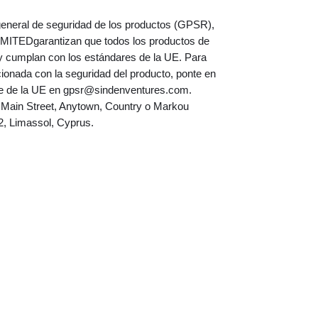
En cumplimiento del Reglamento general de seguridad de los productos (GPSR), 
IMITED
garantizan que todos los productos de 
 cumplan con los estándares de la UE. Para 
cionada con la seguridad del producto, ponte en 
e de la UE en 
gpsr@sindenventures.com
. 
 Main Street, Anytown, Country
 o
 Markou 
2, Limassol, Cyprus.
Montevidéu
WebTV