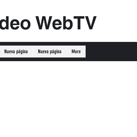
ideo WebTV
Nueva página
Nueva página
More