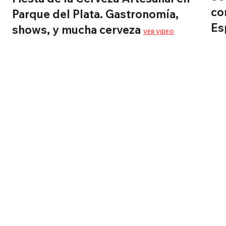
co
Parque del Plata. Gastronomía,
Es
shows, y mucha cerveza
VER VIDEO
Montevidéu
WebTV
©2022 por Montevidéu WebTV