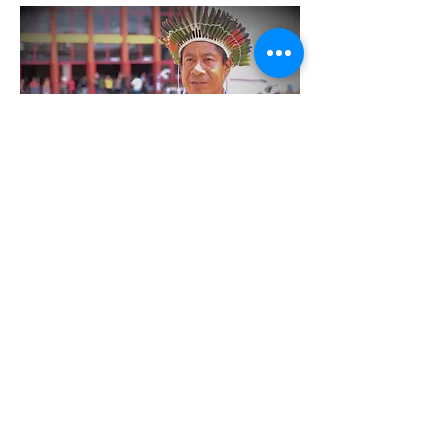
Entrevista a cacique guaraní
sobre la cultura y los desafíos
de su comunidad.
VER VIDEO
©2022 por Montevidéu WebTV