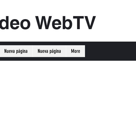
ideo WebTV
Nueva página
Nueva página
More