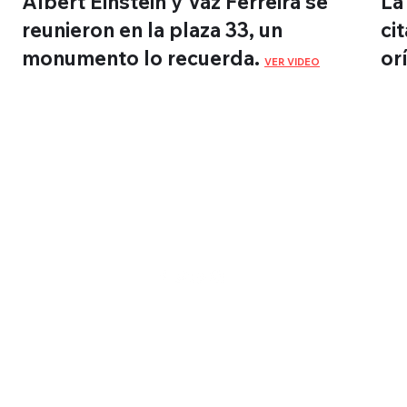
Albert Einstein y Vaz Ferreira se
La
reunieron en la plaza 33, un
ci
monumento lo recuerda.
or
VER VIDEO
Montevidéu
WebTV
©2022 por Montevidéu WebTV