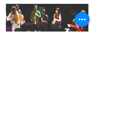
Leo Masliah y La
Orquestita interpretan
Macondo fusionando
ritmos
VER VIDEO
©2022 por Montevidéu WebTV