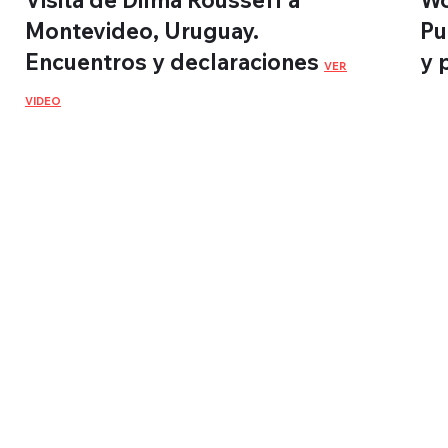
Visita de Dilma Rousseff a
Wo
Montevideo, Uruguay.
Pu
Encuentros y declaraciones
y 
VER
VIDEO
Montevidéu
WebTV
©2022 por Montevidéu WebTV