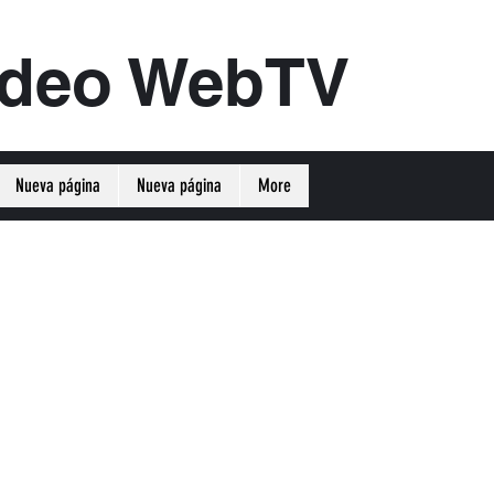
ideo WebTV
Nueva página
Nueva página
More