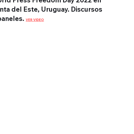
rld Press Freedom Day 2022 en
nta del Este, Uruguay. Discursos
paneles.
VER VIDEO