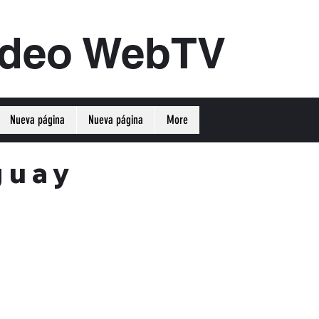
ideo WebTV
Nueva página
Nueva página
More
guay