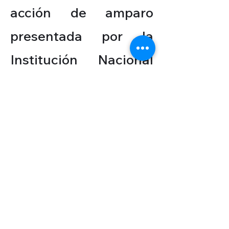
acción de amparo
presentada por la
Institución Nacional
de Derechos Humanos
(INDDHH) para frenar
los trabajos, mientras
que la justicia civil se
declaró incompetente
en otras causas.
Mientras la política y