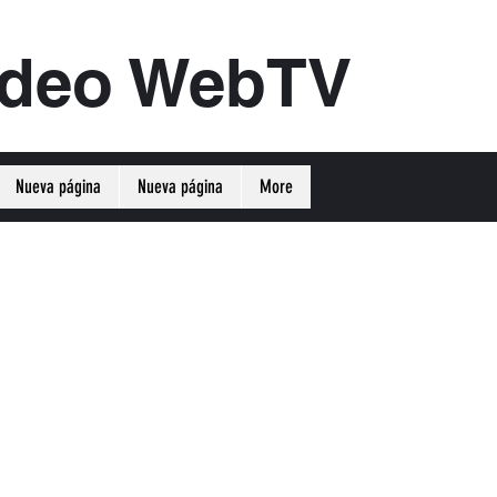
ideo WebTV
Nueva página
Nueva página
More