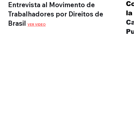
Co
Entrevista al Movimento de
l
Trabalhadores por Direitos de
Ca
Brasil
VER VIDEO
P
Montevidéu
WebTV
©2022 por Montevidéu WebTV