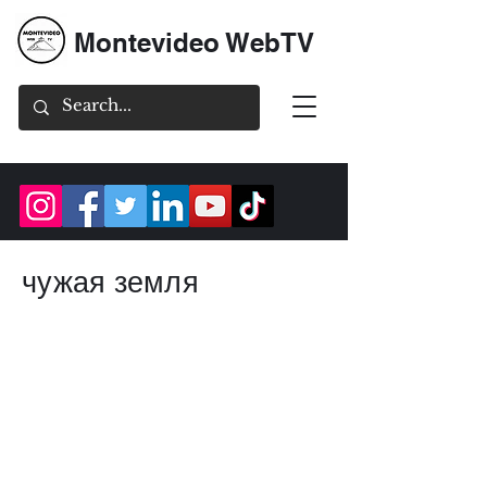
Montevideo WebTV
чужая земля