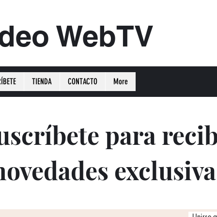
ideo WebTV
ÍBETE
TIENDA
CONTACTO
More
uscríbete para recib
novedades exclusiva
Unirse a