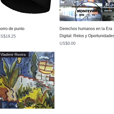
快速瀏覽
快速瀏覽
orro de punto
Derechos humanos en la Era
Digital: Retos y Oportunidade
價格
S$19.25
價格
US$0.00
Vladimir Rivoira