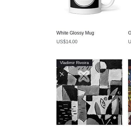
快速瀏覽
White Glossy Mug
G
價格
US$14.00
U
Vladimir Rivoira