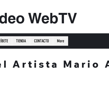
ideo WebTV
ÍBETE
TIENDA
CONTACTO
More
l Artista Mario