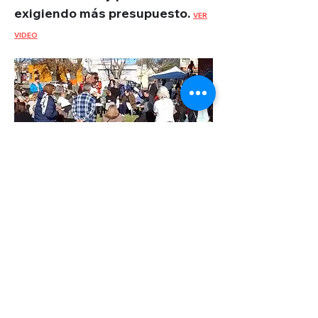
exigiendo más presupuesto.
VER
VIDEO
Actividad vecinal de la
Comisión de Fomento
Larrañaga, un clásico del
barrio.
VER VIDEO