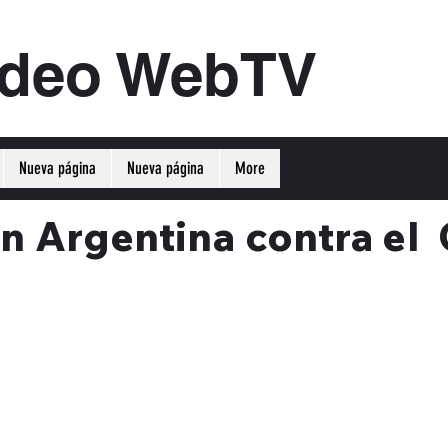
ideo WebTV
Nueva página
Nueva página
More
n Argentina contra el 