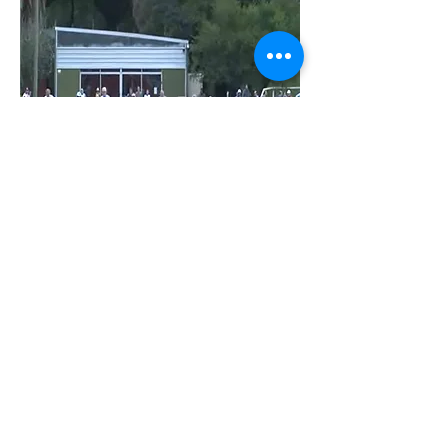
Deportistas de alta edad , un
documental de Walter
Guinovart
VER VIDEO
©
2013-2026
Montevideo WebTV